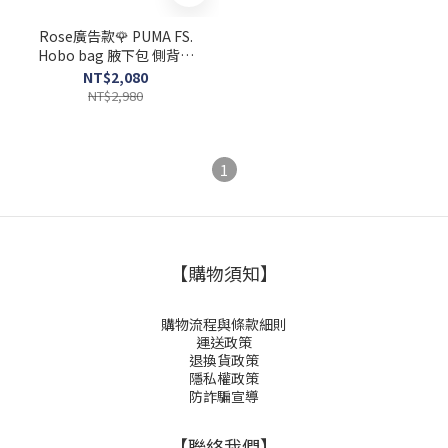
Rose廣告款🌹 PUMA FS.
Hobo bag 腋下包 側背包
09079301
NT$2,080
NT$2,980
1
【購物須知】
購物流程與條款細則
運送政策
退換貨政策
隱私權政策
防詐騙宣導
【聯絡我們】