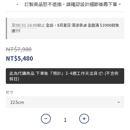
	•	訂製商品恕不退換，請確認設計細節後再下單。
至
08/31 16:00
截止
全店，8月夏日 清涼季🧊 全館滿 $2000就免
運‼️‼️
NT$7,980
NT$5,480
此為代購商品 下單後『預計』3-4週工作天出貨 📦 (不含例
假日)
尺寸