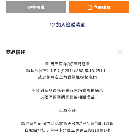
現在預購
立即購買
加入追蹤清單
商品描述
💬 商品庫存/訂單問題💬
請私訊官方LINE：@251tc888 或 IG:251.tc
或是網頁右上角對話框聯繫我們
⚠️收到商品後務必進行開箱錄影拍攝⚠️
以確保顧客購買售後相關權益
-自取商品-
請注意E-mail待商品狀態更改為"已到達"即可取貨
自取點地址 / 台中市北區三民路三段313號1樓