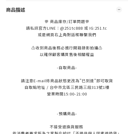
商品描述
💬 商品庫存/訂單問題💬
請私訊官方LINE：@251tc888 或 IG:251.tc
或是網頁右上角對話框聯繫我們
⚠️收到商品後務必進行開箱錄影拍攝⚠️
以確保顧客購買售後相關權益
-自取商品-
請注意E-mail待商品狀態更改為"已到達"即可取貨
自取點地址 / 台中市北區三民路三段313號1樓
營業時間15:00-21:00
-預購商品-
不接受退換貨服務
依消費者要求所為之客製化給付「不提供個人因素退換貨」