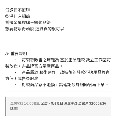
低調但不無聊
乾淨但有細節
側邊金屬標牌＋銀勾點綴
想要乾淨街頭感 這雙真的很可以
⚠️ 重要聲明
	•	訂製款販售之球鞋為 基於正品鞋款 獨立工作室訂
製改造，非品牌官方量產商品。
	•	產品屬於 藝術創作，改造後的鞋款不適用品牌官
方保固或售後服務。
	•	訂製商品恕不退換，請確認設計細節後再下單。
至
08/31 16:00
截止
全店，8月夏日 清涼季🧊 全館滿 $2000就免
運‼️‼️