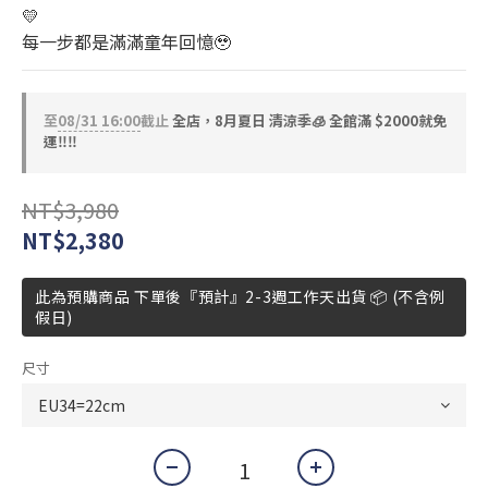
💛
每一步都是滿滿童年回憶🥹
至
08/31 16:00
截止
全店，8月夏日 清涼季🧊 全館滿 $2000就免
運‼️‼️
NT$3,980
NT$2,380
此為預購商品 下單後『預計』2-3週工作天出貨 📦 (不含例
假日)
尺寸