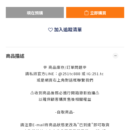
現在預購
立即購買
加入追蹤清單
商品描述
💬 商品庫存/訂單問題💬
請私訊官方LINE：@251tc888 或 IG:251.tc
或是網頁右上角對話框聯繫我們
⚠️收到商品後務必進行開箱錄影拍攝⚠️
以確保顧客購買售後相關權益
-自取商品-
請注意E-mail待商品狀態更改為"已到達"即可取貨