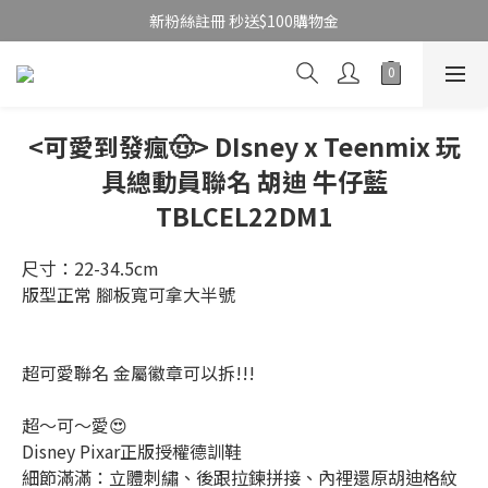
新粉絲註冊 秒送$100購物金
<可愛到發瘋🤠> DIsney x Teenmix 玩
具總動員聯名 胡迪 牛仔藍
TBLCEL22DM1
尺寸：22-34.5cm
版型正常 腳板寬可拿大半號
超可愛聯名 金屬徽章可以拆!!!
超～可～愛😍
Disney Pixar正版授權德訓鞋
細節滿滿：立體刺繡、後跟拉鍊拼接、內裡還原胡迪格紋