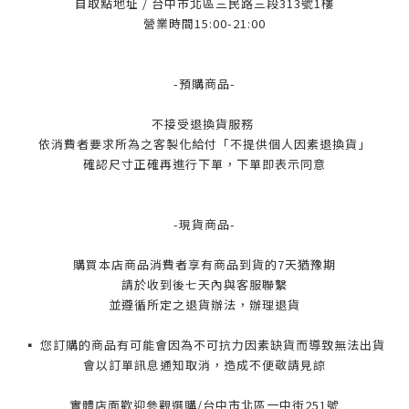
自取點地址 / 台中市北區三民路三段313號1樓
營業時間15:00-21:00
-預購商品-
不接受退換貨服務
依消費者要求所為之客製化給付「不提供個人因素退換貨」
確認尺寸正確再進行下單，下單即表示同意
-現貨商品-
購買本店商品消費者享有商品到貨的7天猶豫期
請於收到後七天內與客服聯繫
並遵循所定之退貨辦法，辦理退貨
▪️ 您訂購的商品有可能會因為不可抗力因素缺貨而導致無法出貨
會以訂單訊息通知取消，造成不便敬請見諒
實體店面歡迎參觀選購/台中市北區一中街251號