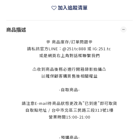
加入追蹤清單
商品描述
💬 商品庫存/訂單問題💬
請私訊官方LINE：@251tc888 或 IG:251.tc
或是網頁右上角對話框聯繫我們
⚠️收到商品後務必進行開箱錄影拍攝⚠️
以確保顧客購買售後相關權益
-自取商品-
請注意E-mail待商品狀態更改為"已到達"即可取貨
自取點地址 / 台中市北區三民路三段313號1樓
營業時間15:00-21:00
-預購商品-