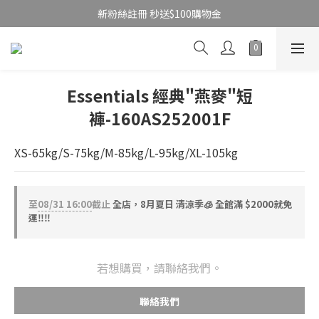
新粉絲註冊 秒送$100購物金
Essentials 經典"燕麥"短
褲-160AS252001F
XS-65kg/S-75kg/M-85kg/L-95kg/XL-105kg
至
08/31 16:00
截止
全店，8月夏日 清涼季🧊 全館滿 $2000就免
運‼️‼️
若想購買，請聯絡我們。
聯絡我們