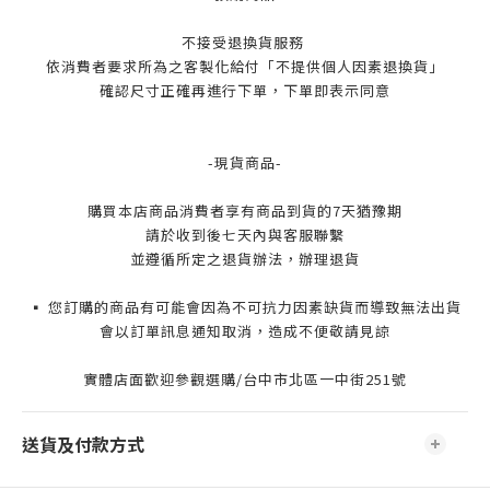
不接受退換貨服務
依消費者要求所為之客製化給付「不提供個人因素退換貨」
確認尺寸正確再進行下單，下單即表示同意
-現貨商品-
購買本店商品消費者享有商品到貨的7天猶豫期
請於收到後七天內與客服聯繫
並遵循所定之退貨辦法，辦理退貨
▪️ 您訂購的商品有可能會因為不可抗力因素缺貨而導致無法出貨
會以訂單訊息通知取消，造成不便敬請見諒
實體店面歡迎參觀選購/台中市北區一中街251號
送貨及付款方式