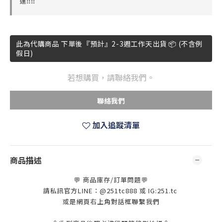
運‼️‼️
此為代購商品 下單後『預計』2-3週工作天出貨 📦 (不含例
假日)
若想購買，請聯絡我們。
聯絡我們
加入追蹤清單
商品描述
💬 商品庫存/訂單問題💬
請私訊官方LINE：@251tc888 或 IG:251.tc
或是網頁右上角對話框聯繫我們