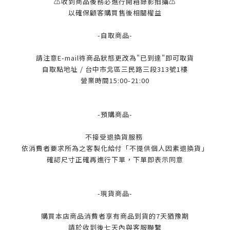
⚠️收到商品後務必進行開箱錄影拍攝⚠️
以確保顧客購買售後相關權益
-自取商品-
請注意E-mail待商品狀態更改為"已到達"即可取貨
自取點地址 / 台中市北區三民路三段313號1樓
營業時間15:00-21:00
-預購商品-
不接受退換貨服務
依消費者要求所為之客製化給付「不提供個人因素退換貨」
確認尺寸正確再進行下單，下單即表示同意
-現貨商品-
購買本店商品消費者享有商品到貨的7天猶豫期
請於收到後七天內與客服聯繫