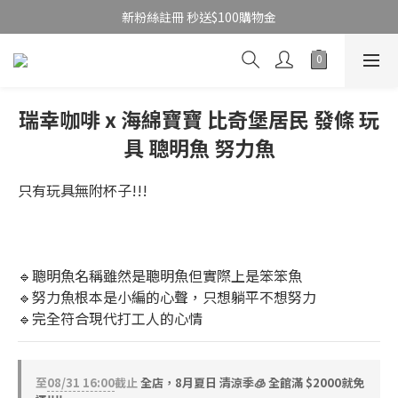
新粉絲註冊 秒送$100購物金
瑞幸咖啡 x 海綿寶寶 比奇堡居民 發條 玩
具 聰明魚 努力魚
只有玩具無附杯子!!!
🔹聰明魚名稱雖然是聰明魚但實際上是笨笨魚
🔹努力魚根本是小編的心聲，只想躺平不想努力
🔹完全符合現代打工人的心情
至
08/31 16:00
截止
全店，8月夏日 清涼季🧊 全館滿 $2000就免