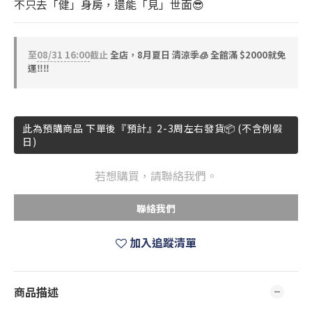
不只去「健」身房，還能「見」世面😎
至
08/31 16:00
截止
全店，8月夏日 清涼季🧊 全館滿 $2000就免
運‼️‼️
此為預購商品 下單後『預計』2-3周左右發貨📦 (不含例假
日)
若想購買，請聯絡我們。
聯絡我們
加入追蹤清單
商品描述