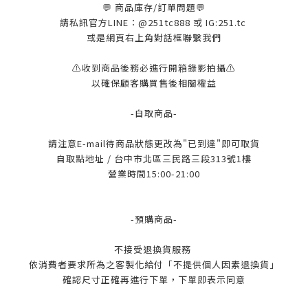
💬 商品庫存/訂單問題💬
請私訊官方LINE：@251tc888 或 IG:251.tc
或是網頁右上角對話框聯繫我們
⚠️收到商品後務必進行開箱錄影拍攝⚠️
以確保顧客購買售後相關權益
-自取商品-
請注意E-mail待商品狀態更改為"已到達"即可取貨
自取點地址 / 台中市北區三民路三段313號1樓
營業時間15:00-21:00
-預購商品-
不接受退換貨服務
依消費者要求所為之客製化給付「不提供個人因素退換貨」
確認尺寸正確再進行下單，下單即表示同意