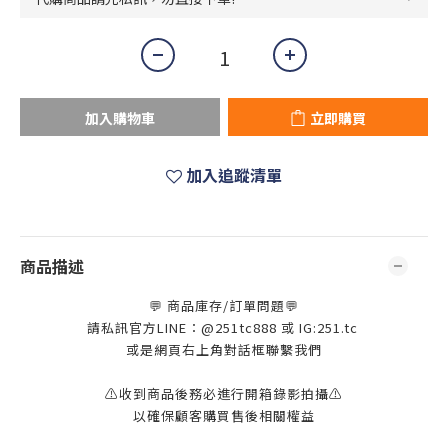
加入購物車
立即購買
加入追蹤清單
商品描述
💬 商品庫存/訂單問題💬
請私訊官方LINE：@251tc888 或 IG:251.tc
或是網頁右上角對話框聯繫我們
⚠️收到商品後務必進行開箱錄影拍攝⚠️
以確保顧客購買售後相關權益