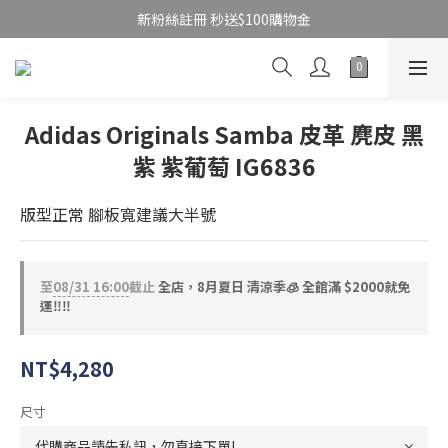
新粉絲註冊 秒送$100購物金
Adidas Originals Samba 皮革 麂皮 黑
紫 紫葡萄 IG6836
版型正常 腳板寬建議大半號
至
08/31 16:00
截止
全店，8月夏日 清涼季🧊 全館滿 $2000就免
運‼️‼️
NT$4,280
尺寸