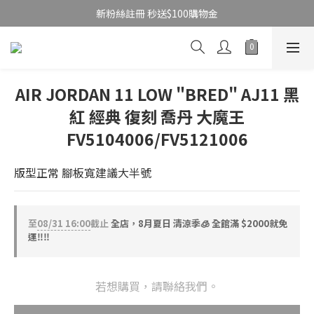
新粉絲註冊 秒送$100購物金
AIR JORDAN 11 LOW "BRED" AJ11 黑
紅 經典 復刻 喬丹 大魔王
FV5104006/FV5121006
版型正常 腳板寬建議大半號
至
08/31 16:00
截止
全店，8月夏日 清涼季🧊 全館滿 $2000就免
運‼️‼️
若想購買，請聯絡我們。