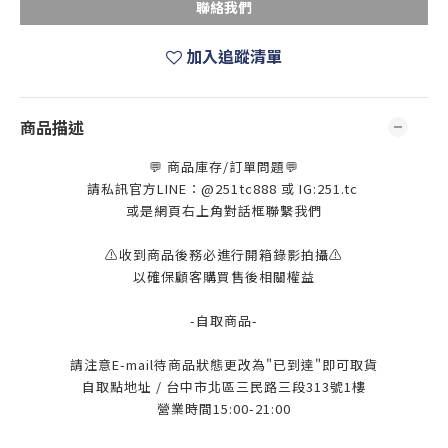
聯絡我們
加入追蹤清單
商品描述
💬 商品庫存/訂單問題💬
請私訊官方LINE：@251tc888 或 IG:251.tc
或是網頁右上角對話框聯繫我們
⚠️收到商品後務必進行開箱錄影拍攝⚠️
以確保顧客購買售後相關權益
-自取商品-
請注意E-mail待商品狀態更改為"已到達"即可取貨
自取點地址 / 台中市北區三民路三段313號1樓
營業時間15:00-21:00