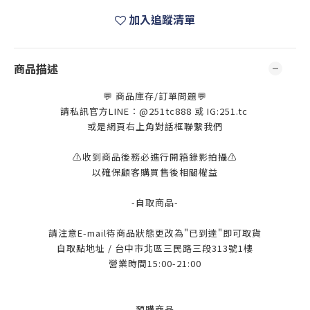
加入追蹤清單
商品描述
💬 商品庫存/訂單問題💬
請私訊官方LINE：@251tc888 或 IG:251.tc
或是網頁右上角對話框聯繫我們
⚠️收到商品後務必進行開箱錄影拍攝⚠️
以確保顧客購買售後相關權益
-自取商品-
請注意E-mail待商品狀態更改為"已到達"即可取貨
自取點地址 / 台中市北區三民路三段313號1樓
營業時間15:00-21:00
-預購商品-