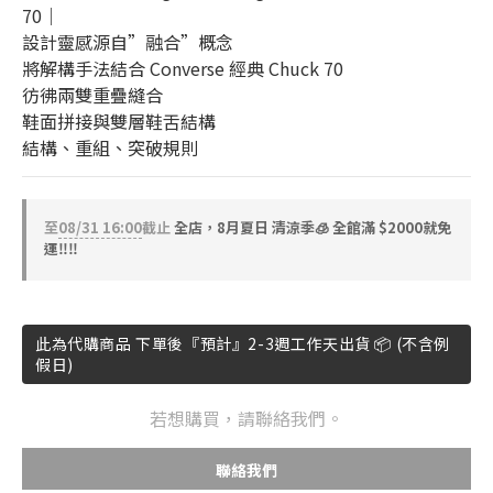
70｜
設計靈感源自”融合”概念
將解構手法結合 Converse 經典 Chuck 70
彷彿兩雙重疊縫合
鞋面拼接與雙層鞋舌結構
結構、重組、突破規則
至
08/31 16:00
截止
全店，8月夏日 清涼季🧊 全館滿 $2000就免
運‼️‼️
此為代購商品 下單後『預計』2-3週工作天出貨 📦 (不含例
假日)
若想購買，請聯絡我們。
聯絡我們