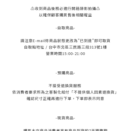
⚠️收到商品後務必進行開箱錄影拍攝⚠️
以確保顧客購買售後相關權益
-自取商品-
請注意E-mail待商品狀態更改為"已到達"即可取貨
自取點地址 / 台中市北區三民路三段313號1樓
營業時間15:00-21:00
-預購商品-
不接受退換貨服務
依消費者要求所為之客製化給付「不提供個人因素退換貨」
確認尺寸正確再進行下單，下單即表示同意
-現貨商品-
購買本店商品消費者享有商品到貨的7天猶豫期