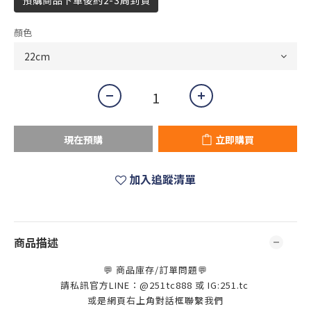
預購商品下單後約2-3周到貨
顏色
現在預購
立即購買
加入追蹤清單
商品描述
💬 商品庫存/訂單問題💬
請私訊官方LINE：@251tc888 或 IG:251.tc
或是網頁右上角對話框聯繫我們