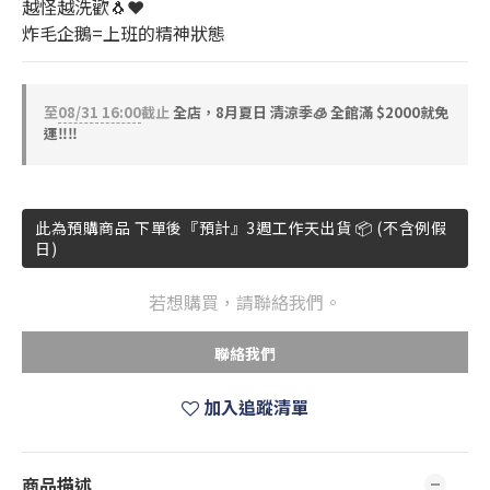
越怪越洗歡🐧❤️
炸毛企鵝=上班的精神狀態
至
08/31 16:00
截止
全店，8月夏日 清涼季🧊 全館滿 $2000就免
運‼️‼️
此為預購商品 下單後『預計』3週工作天出貨 📦 (不含例假
日)
若想購買，請聯絡我們。
聯絡我們
加入追蹤清單
商品描述