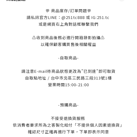
💬 商品庫存/訂單問題💬
請私訊官方LINE：@251tc888 或 IG:251.tc
或是網頁右上角對話框聯繫我們
⚠️收到商品後務必進行開箱錄影拍攝⚠️
以確保顧客購買售後相關權益
-自取商品-
請注意E-mail待商品狀態更改為"已到達"即可取貨
自取點地址 / 台中市北區三民路三段313號1樓
營業時間15:00-21:00
-預購商品-
不接受退換貨服務
依消費者要求所為之客製化給付「不提供個人因素退換貨」
確認尺寸正確再進行下單，下單即表示同意