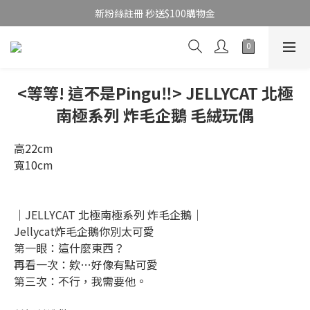
新粉絲註冊 秒送$100購物金
<等等! 這不是Pingu‼> JELLYCAT 北極
南極系列 炸毛企鵝 毛絨玩偶
高22cm
寬10cm
｜JELLYCAT 北極南極系列 炸毛企鵝｜
Jellycat炸毛企鵝你別太可愛
第一眼：這什麼東西？
再看一次：欸…好像有點可愛
第三次：不行，我需要他。