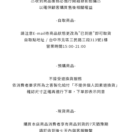
⚠️收到商品後務必進行開箱錄影拍攝⚠️
以確保顧客購買售後相關權益
-自取商品-
請注意E-mail待商品狀態更改為"已到達"即可取貨
自取點地址 / 台中市北區三民路三段313號1樓
營業時間15:00-21:00
-預購商品-
不接受退換貨服務
依消費者要求所為之客製化給付「不提供個人因素退換貨」
確認尺寸正確再進行下單，下單即表示同意
-現貨商品-
購買本店商品消費者享有商品到貨的7天猶豫期
請於收到後七天內與客服聯繫