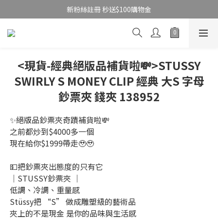
新粉絲註冊 秒送$100購物金
<現貨-經典絕版品補貨啦💸>STUSSY
SWIRLY S MONEY CLIP 經典 大S 字母
鈔票夾 錢夾 138952
✨絕版品鈔票夾奇蹟補貨啦💸
之前都炒到$4000多一個
現在給你$1999帶走🥹🥹
💵把鈔票夾出態度的只有它
｜STUSSY鈔票夾 ｜
低調、冷調、重量感
Stüssy把 “S” 做成雕塑級的藝術品
夾上的不是現金 是你的品味與生活感