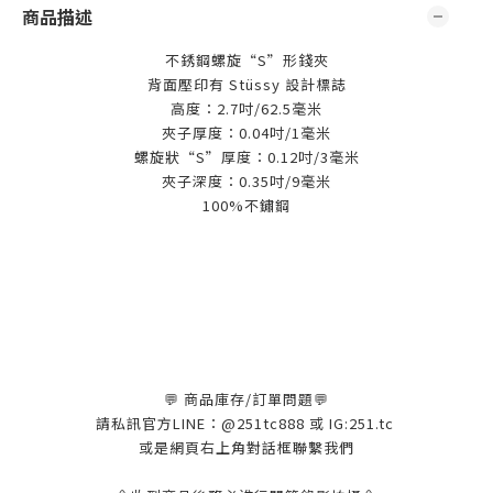
商品描述
不銹鋼螺旋“S”形錢夾
背面壓印有 Stüssy 設計標誌
高度：2.7吋/62.5毫米
夾子厚度：0.04吋/1毫米
螺旋狀“S”厚度：0.12吋/3毫米
夾子深度：0.35吋/9毫米
100%不鏽鋼
💬 商品庫存/訂單問題💬
請私訊官方LINE：@251tc888 或 IG:251.tc
或是網頁右上角對話框聯繫我們