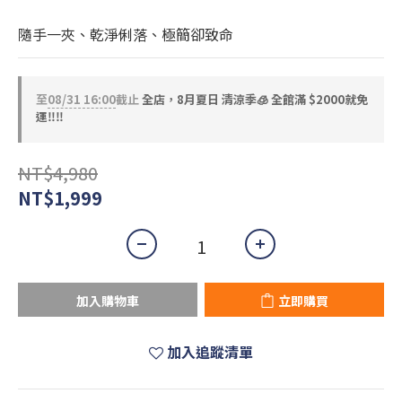
隨手一夾、乾淨俐落、極簡卻致命
至
08/31 16:00
截止
全店，8月夏日 清涼季🧊 全館滿 $2000就免
運‼️‼️
NT$4,980
NT$1,999
加入購物車
立即購買
加入追蹤清單