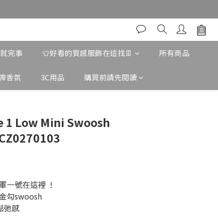
看就完事
👕好看的質感服飾在這找👖
所有商品
牌香氛
3C用品
購買前請先閱讀
立即購買
ce 1 Low Mini Swoosh
CZ0270103
一號在這裡  !
勾swoosh
鬆弛感