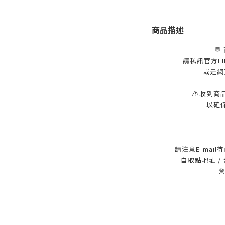
商品描述
💬
請私訊官方LINE
或是網
⚠️收到商
以確
請注意E-mai
自取點地址 /
營