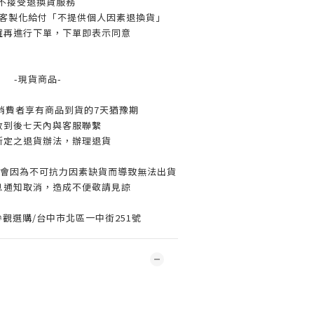
不接受退換貨服務
客製化給付「不提供個人因素退換貨」
確再進行下單，下單即表示同意
-現貨商品-
消費者享有商品到貨的7天猶豫期
收到後七天內與客服聯繫
所定之退貨辦法，辦理退貨
可能會因為不可抗力因素缺貨而導致無法出貨
息通知取消，造成不便敬請見諒
觀選購/台中市北區一中街251號