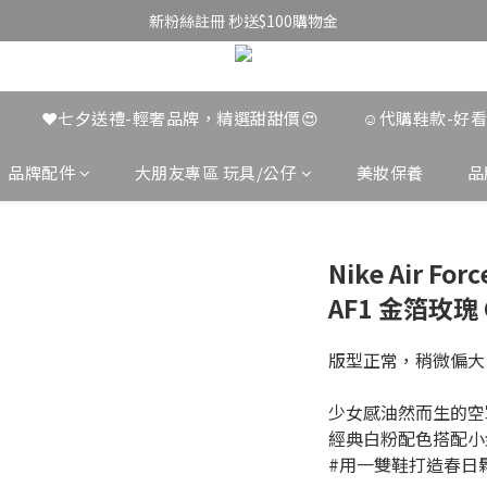
新粉絲註冊 秒送$100購物金
❤️七夕送禮-輕奢品牌，精選甜甜價😍
☺︎代購鞋款-好
品牌配件
大朋友專區 玩具/公仔
美妝保養
品
Nike Air For
AF1 金箔玫瑰 
版型正常，稍微偏大
少女感油然而生的空軍
經典白粉配色搭配小金
#用一雙鞋打造春日