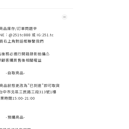
 商品庫存/訂單問題💬
：@251tc888 或 IG:251.tc
頁右上角對話框聯繫我們
品後務必進行開箱錄影拍攝⚠️
保顧客購買售後相關權益
-自取商品-
l待商品狀態更改為"已到達"即可取貨
 台中市北區三民路三段313號1樓
業時間15:00-21:00
-預購商品-