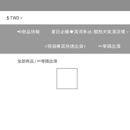
$
TWD
📢新品快報
夏日必備☀️清涼季🧊-酷熱天氣清涼價
⚡️現貨專區快速出貨⚡️
🔦零碼出清
全部商品
/
🔦零碼出清