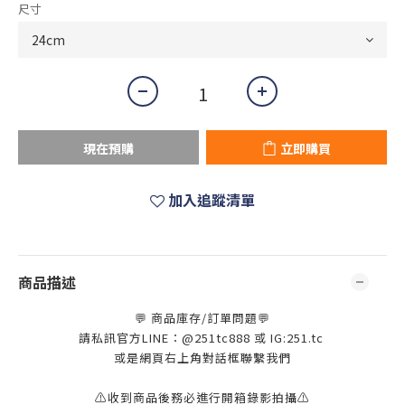
尺寸
現在預購
立即購買
加入追蹤清單
商品描述
💬 商品庫存/訂單問題💬
請私訊官方LINE：@251tc888 或 IG:251.tc
或是網頁右上角對話框聯繫我們
⚠️收到商品後務必進行開箱錄影拍攝⚠️