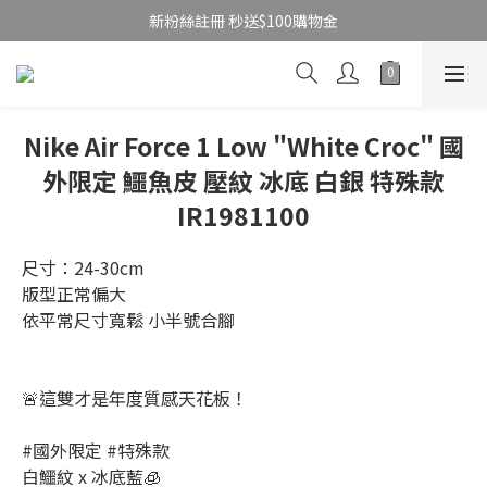
新粉絲註冊 秒送$100購物金
Nike Air Force 1 Low "White Croc" 國
外限定 鱷魚皮 壓紋 冰底 白銀 特殊款
IR1981100
尺寸：24-30cm
版型正常偏大
依平常尺寸寬鬆 小半號合腳
🚨這雙才是年度質感天花板！
#國外限定 #特殊款 
白鱷紋 x 冰底藍🧊