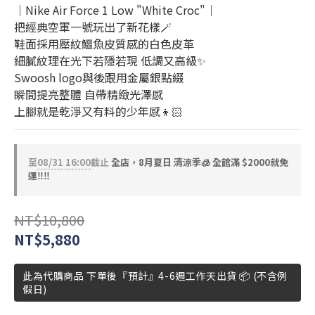
｜Nike Air Force 1 Low "White Croc"｜
把經典空軍一號玩出了新花樣🪄
鞋面採用壓紋鱷魚皮質感的白色皮革
細膩紋理在光下若隱若現 低調又高級✨
Swoosh logo與後跟用金屬銀點綴
瞬間提亮整體 自帶精緻光澤感
上腳就是乾淨又有料的少年感👦🏻
至
08/31 16:00
截止
全店，8月夏日 清涼季🧊 全館滿 $2000就免
運‼️‼️
NT$10,800
NT$5,880
此為代購商品 下單後『預計』4-6週工作天出貨 📦 (不含例
假日)