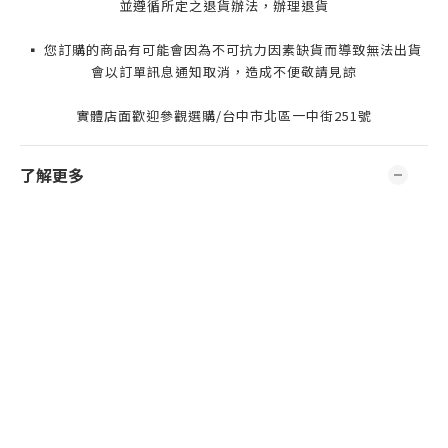
並遵循所定之退貨辦法，辦理退貨
▪️ 您訂購的商品有可能會因為不可抗力因素缺貨而導致無法出貨
會以訂單訊息通知取消，造成不便敬請見諒
實體店面歡迎參觀選購/台中市北區一中街251號
了解更多