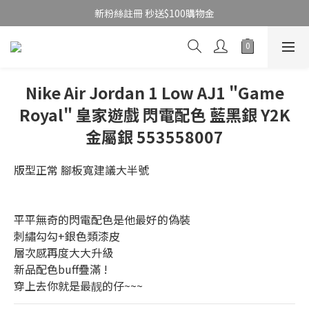
新粉絲註冊 秒送$100購物金
Nike Air Jordan 1 Low AJ1 "Game
Royal" 皇家遊戲 閃電配色 藍黑銀 Y2K
金屬銀 553558007
版型正常 腳板寬建議大半號
平平無奇的閃電配色是他最好的偽裝
刺繡勾勾+銀色類漆皮
層次感再度大大升級
新品配色buff疊滿 ! 
穿上去你就是最靓的仔~~~