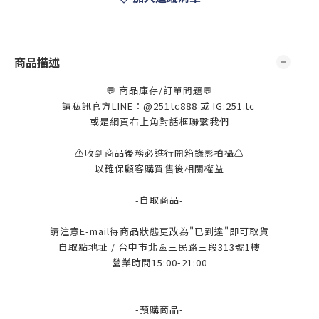
商品描述
💬 商品庫存/訂單問題💬
請私訊官方LINE：@251tc888 或 IG:251.tc
或是網頁右上角對話框聯繫我們
⚠️收到商品後務必進行開箱錄影拍攝⚠️
以確保顧客購買售後相關權益
-自取商品-
請注意E-mail待商品狀態更改為"已到達"即可取貨
自取點地址 / 台中市北區三民路三段313號1樓
營業時間15:00-21:00
-預購商品-