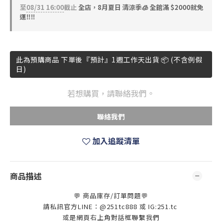
至
08/31 16:00
截止
全店，8月夏日 清涼季🧊 全館滿 $2000就免
運‼️‼️
此為預購商品 下單後『預計』1週工作天出貨 📦 (不含例假
日)
若想購買，請聯絡我們。
聯絡我們
加入追蹤清單
商品描述
💬 商品庫存/訂單問題💬
請私訊官方LINE：@251tc888 或 IG:251.tc
或是網頁右上角對話框聯繫我們