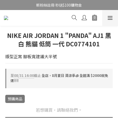
新粉絲註冊 秒送$100購物金
NIKE AIR JORDAN 1 "PANDA" AJ1 黑
白 熊貓 低筒 一代 DC0774101
版型正常 腳板寬建議大半號
至
08/31 16:00
截止
全店，8月夏日 清涼季🧊 全館滿 $2000就免
運‼️‼️
預購商品
若想購買，請聯絡我們。