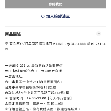
聯絡我們
加入追蹤清單
商品描述
💬 商品庫存/訂單問題請私訊官方LINE：@251tc888 或 IG:251.tc
💬
➡️追蹤IG:251.tc-最新商品活動都在這
➡️FB粉絲團:貳伍壹.TC-每周固定直播
➡️店面地址:
台中市北區一中街251號(益民商圈內)
台北市萬華區昆明街96巷18號1樓
自取點地址:台中北區三民路三段313號1樓
🔷 營業時間：14:00-22:00【每天都有營業】
🔺固定直播時間：每周一、三 晚上9點
🔷保證全館正品，擁有實體店面，歡迎蒞臨鑑賞。