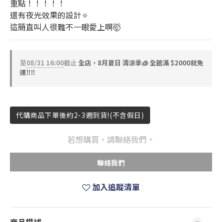
重點！！！！！
還有夜光效果的設計🔅
這簡直叫人很難不一眼愛上啊🤯
至
08/31 16:00
截止
全店，8月夏日 清涼季🧊 全館滿 $2000就免
運‼️‼️
代購商品下單後約2-3週到貨!(不含假日)
若想購買，請聯絡我們。
聯絡我們
加入追蹤清單