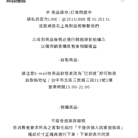
商品描述
💬 商品庫存/訂單問題💬
請私訊官方LINE：@251tc888 或 IG:251.tc
或是網頁右上角對話框聯繫我們
⚠️收到商品後務必進行開箱錄影拍攝⚠️
以確保顧客購買售後相關權益
-自取商品-
請注意E-mail待商品狀態更改為"已到達"即可取貨
自取點地址 / 台中市北區三民路三段313號1樓
營業時間15:00-21:00
-預購商品-
不接受退換貨服務
依消費者要求所為之客製化給付「不提供個人因素退換貨」
確認尺寸正確再進行下單，下單即表示同意