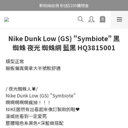
新粉絲註冊 秒送$100購物金
Nike Dunk Low (GS) "Symbiote" 黑
蜘蛛 夜光 蜘蛛網 藍黑 HQ3815001
版型正常
腳板偏寬需拿大半號較舒適
/ 夜光蜘蛛人🕷️/
Nike Dunk Low (GS) "Symbiote"
啊啊啊啊啊瘋掉！！！
NIKE居然有出看起來像訂製款的鞋🖤
漫威迷看到一定愛死
整體暗色系黑色+深藍做搭配