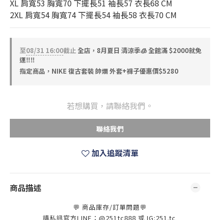
XL 肩寬53 胸寬70 下擺長51 袖長57 衣長68 CM
2XL 肩寬54 胸寬74 下擺長54 袖長58 衣長70 CM
至
08/31 16:00
截止
全店，8月夏日 清涼季🧊 全館滿 $2000就免
運‼️‼️
指定商品，NIKE 復古套裝 帥爛 外套+褲子優惠價$5280
若想購買，請聯絡我們。
聯絡我們
加入追蹤清單
商品描述
💬 商品庫存/訂單問題💬
請私訊官方LINE：@251tc888 或 IG:251.tc