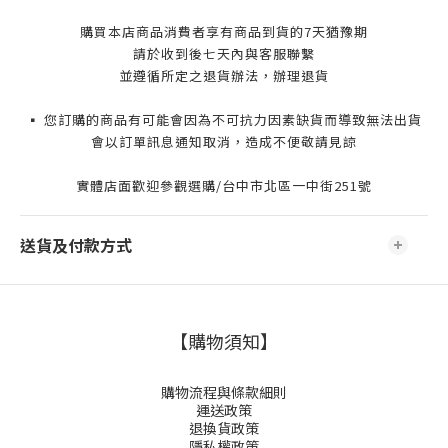
購買本店商品消費者享有商品到貨的7天猶豫期
請於收到後七天內與客服聯繫
並遵循所定之退貨辦法，辦理退貨
▪️ 您訂購的商品有可能會因為不可抗力因素缺貨而導致無法出貨
會以訂單訊息通知取消，造成不便敬請見諒
實體店面歡迎參觀選購/台中市北區一中街251號
送貨及付款方式
【購物須知】
購物流程與條款細則
運送政策
退換貨政策
隱私權政策