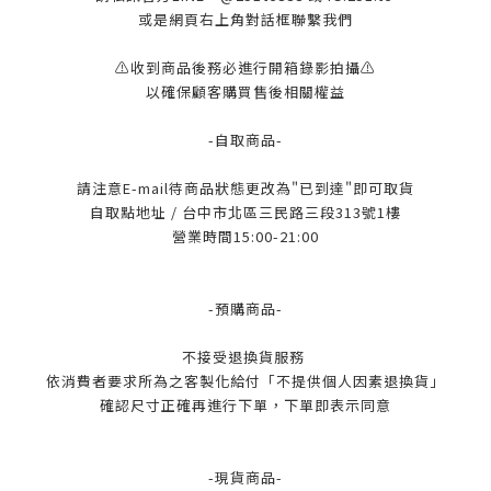
或是網頁右上角對話框聯繫我們
⚠️收到商品後務必進行開箱錄影拍攝⚠️
以確保顧客購買售後相關權益
-自取商品-
請注意E-mail待商品狀態更改為"已到達"即可取貨
自取點地址 / 台中市北區三民路三段313號1樓
營業時間15:00-21:00
-預購商品-
不接受退換貨服務
依消費者要求所為之客製化給付「不提供個人因素退換貨」
確認尺寸正確再進行下單，下單即表示同意
-現貨商品-