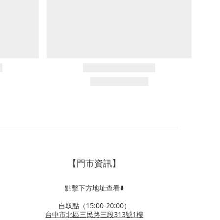
【門市資訊】
點擊下方地址查看⬇️
自取點（15:00-20:00）
台中市北區三民路三段313號1樓