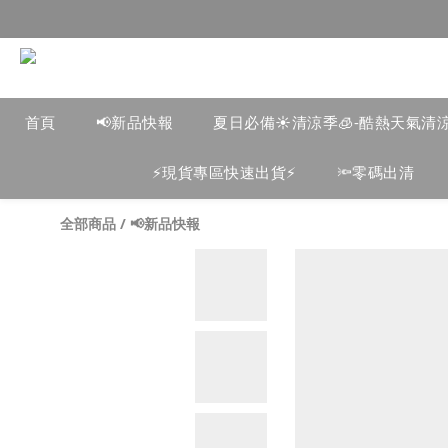
首頁
📢新品快報
夏日必備☀️清涼季🧊-酷熱天氣清
⚡️現貨專區快速出貨⚡️
🔦零碼出清
全部商品
/
📢新品快報