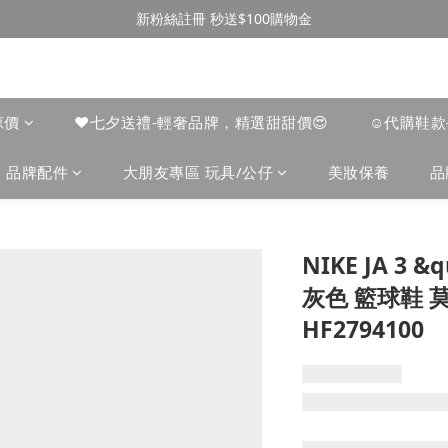
新粉絲註冊 秒送$100購物金
涼價
❤️七夕送禮-輕奢品牌，精選甜甜價😍
☺︎代購鞋
品牌配件
大朋友專區 玩具/公仔
美妝保養
品
NIKE JA 3 &
灰色 籃球鞋 莫
HF2794100