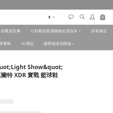
$
款-好看就完事
👕好看的質感服飾在這找👖
所有商品
牌香氛
3C用品
購買前請先閱讀
quot;Light Show&quot;
蘭特 XDR 實戰 籃球鞋