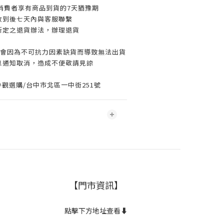
消費者享有商品到貨的7天猶豫期
收到後七天內與客服聯繫
所定之退貨辦法，辦理退貨
可能會因為不可抗力因素缺貨而導致無法出貨
息通知取消，造成不便敬請見諒
觀選購/台中市北區一中街251號
【門市資訊】
點擊下方地址查看⬇️