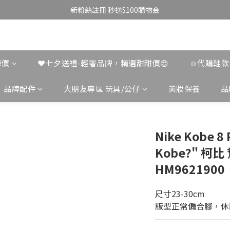
新粉絲註冊 秒送$100購物金
涼價
❤️七夕送禮-輕奢品牌，精選甜甜價😍
☺︎代購鞋
品牌配件
大朋友專區 玩具/公仔
美妝保養
品
Nike Kobe 8 
Kobe?" 柯
HM9621900
尺寸23-30cm
版型正常偏合腳，休