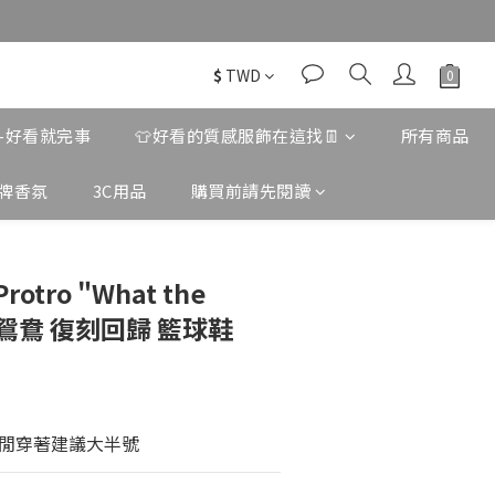
$
TWD
款-好看就完事
👕好看的質感服飾在這找👖
所有商品
牌香氛
3C用品
購買前請先閱讀
Protro "What the
比 鴛鴦 復刻回歸 籃球鞋
閒穿著建議大半號