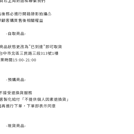
頁右上角對話框聯繫我們
品後務必進行開箱錄影拍攝⚠️
保顧客購買售後相關權益
-自取商品-
l待商品狀態更改為"已到達"即可取貨
 台中市北區三民路三段313號1樓
業時間15:00-21:00
-預購商品-
不接受退換貨服務
客製化給付「不提供個人因素退換貨」
確再進行下單，下單即表示同意
-現貨商品-