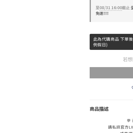
至
08/31 16:00
截止
全
免運‼️‼️
此為代購商品 下單後『
例假日)
若想
商品描述
💬
請私訊官方LINE