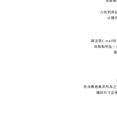
或是網
⚠️收到商
以確
請注意E-mai
自取點地址 /
營
依消費者要求所為之
確認尺寸正