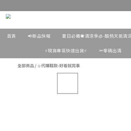
首頁
📢新品快報
夏日必備☀️清涼季🧊-酷熱天氣清
⚡️現貨專區快速出貨⚡️
🔦零碼出清
全部商品
/
☺︎代購鞋款-好看就完事