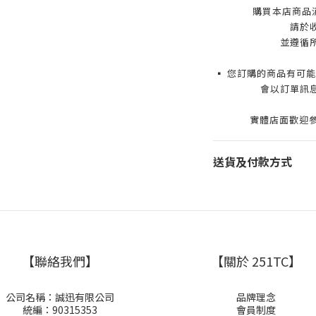
購買本店商品
請於
並遵循
▪️ 您訂購的商品有
會以訂單訊
實體店面歡迎參
送貨及付款方式
【聯絡我們】
【關於 251TC】
公司名稱：誠迅有限公司
品牌理念
統編：90315353
會員制度