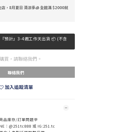
店，8月夏日 清涼季🧊 全館滿 $2000就
預計』3-4週工作天出貨 📦 (不含
購買，請聯絡我們。
聯絡我們
加入追蹤清單
 商品庫存/訂單問題💬
：@251tc888 或 IG:251.tc