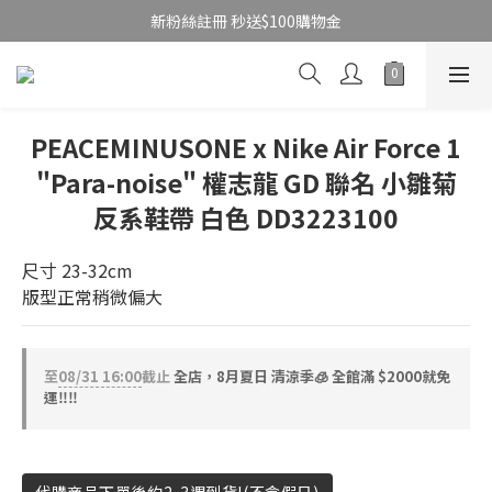
新粉絲註冊 秒送$100購物金
PEACEMINUSONE x Nike Air Force 1
"Para-noise" 權志龍 GD 聯名 小雛菊
反系鞋帶 白色 DD3223100
尺寸 23-32cm
版型正常稍微偏大
至
08/31 16:00
截止
全店，8月夏日 清涼季🧊 全館滿 $2000就免
運‼️‼️