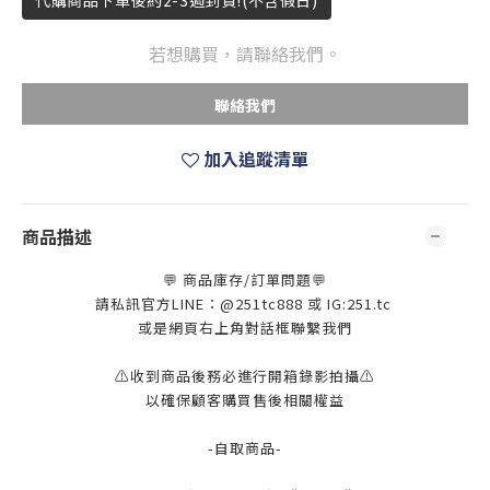
代購商品下單後約2-3週到貨!(不含假日)
若想購買，請聯絡我們。
聯絡我們
加入追蹤清單
商品描述
💬 商品庫存/訂單問題💬
請私訊官方LINE：@251tc888 或 IG:251.tc
或是網頁右上角對話框聯繫我們
⚠️收到商品後務必進行開箱錄影拍攝⚠️
以確保顧客購買售後相關權益
-自取商品-