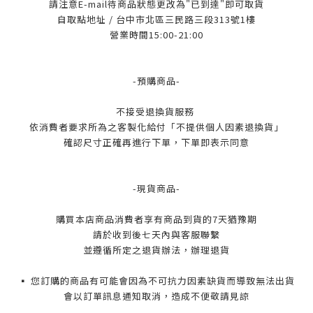
請注意E-mail待商品狀態更改為"已到達"即可取貨
自取點地址 / 台中市北區三民路三段313號1樓
營業時間15:00-21:00
-預購商品-
不接受退換貨服務
依消費者要求所為之客製化給付「不提供個人因素退換貨」
確認尺寸正確再進行下單，下單即表示同意
-現貨商品-
購買本店商品消費者享有商品到貨的7天猶豫期
請於收到後七天內與客服聯繫
並遵循所定之退貨辦法，辦理退貨
▪️ 您訂購的商品有可能會因為不可抗力因素缺貨而導致無法出貨
會以訂單訊息通知取消，造成不便敬請見諒