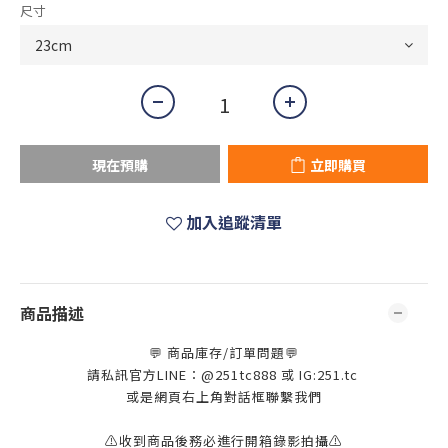
尺寸
現在預購
立即購買
加入追蹤清單
商品描述
💬 商品庫存/訂單問題💬
請私訊官方LINE：@251tc888 或 IG:251.tc
或是網頁右上角對話框聯繫我們
⚠️收到商品後務必進行開箱錄影拍攝⚠️