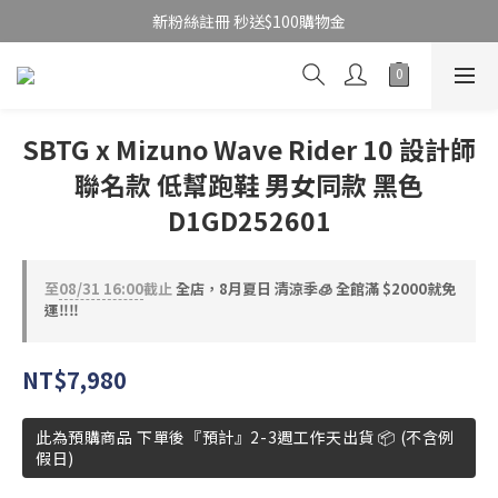
新粉絲註冊 秒送$100購物金
SBTG x Mizuno Wave Rider 10 設計師
聯名款 低幫跑鞋 男女同款 黑色
D1GD252601
至
08/31 16:00
截止
全店，8月夏日 清涼季🧊 全館滿 $2000就免
運‼️‼️
NT$7,980
此為預購商品 下單後『預計』2-3週工作天出貨 📦 (不含例
假日)