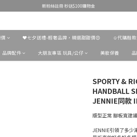
新粉絲註冊 秒送$100購物金
涼價
❤️七夕送禮-輕奢品牌，精選甜甜價😍
☺︎代購鞋
品牌配件
大朋友專區 玩具/公仔
美妝保養
品
SPORTY & RI
HANDBALL 
JENNIE同款 I
版型正常 腳板寬建
JENNIE引領了多