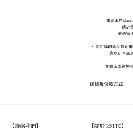
購買本店商品
請於
並遵循
▪️ 您訂購的商品有
會以訂單訊
實體店面歡迎參
送貨及付款方式
【聯絡我們】
【關於 251TC】