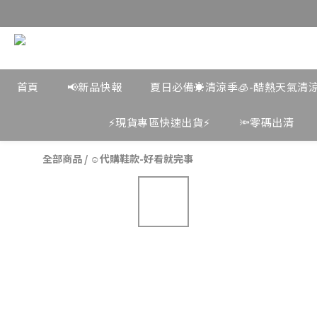
首頁
📢新品快報
夏日必備☀️清涼季🧊-酷熱天氣清
⚡️現貨專區快速出貨⚡️
🔦零碼出清
全部商品
/
☺︎代購鞋款-好看就完事