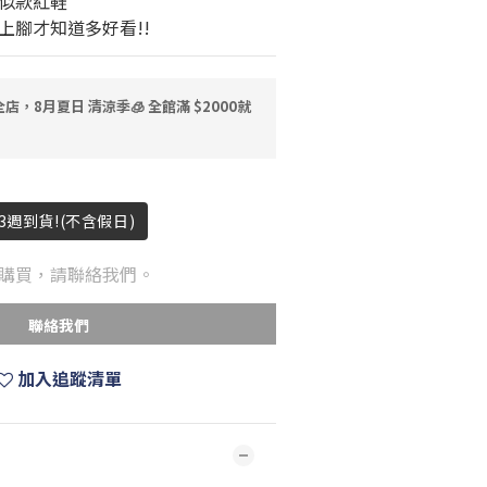
似款紅鞋
上腳才知道多好看!!
店，8月夏日 清涼季🧊 全館滿 $2000就
3週到貨!(不含假日)
購買，請聯絡我們。
聯絡我們
加入追蹤清單