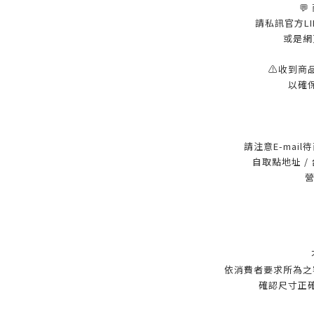
💬
請私訊官方LINE
或是網
⚠️收到商
以確
請注意E-mai
自取點地址 /
營
依消費者要求所為之
確認尺寸正