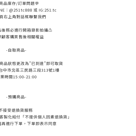
 商品庫存/訂單問題💬
：@251tc888 或 IG:251.tc
頁右上角對話框聯繫我們
品後務必進行開箱錄影拍攝⚠️
保顧客購買售後相關權益
-自取商品-
l待商品狀態更改為"已到達"即可取貨
 台中市北區三民路三段313號1樓
業時間15:00-21:00
-預購商品-
不接受退換貨服務
客製化給付「不提供個人因素退換貨」
確再進行下單，下單即表示同意