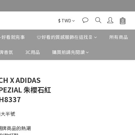
$
TWD
款-好看就完事
👕好看的質感服飾在這找👖
所有商品
牌香氛
3C用品
購買前請先閱讀
CH X ADIDAS
SPEZIAL 朱櫻石紅
H8337
議大半號
少潮牌商品的熱潮