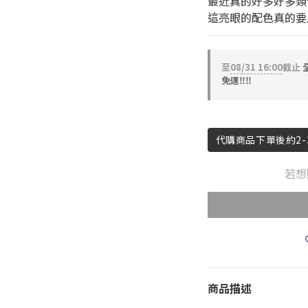
最近真的好多好多類
這亮眼的配色真的要
至
08/31 16:00
截止
全
免運‼️‼️
代購商品下單後約2-
若想
商品描述