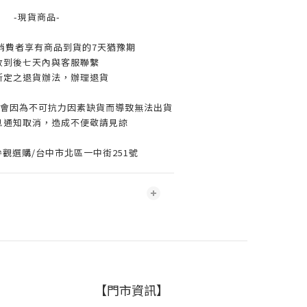
-現貨商品-
消費者享有商品到貨的7天猶豫期
收到後七天內與客服聯繫
所定之退貨辦法，辦理退貨
可能會因為不可抗力因素缺貨而導致無法出貨
息通知取消，造成不便敬請見諒
觀選購/台中市北區一中街251號
【門市資訊】