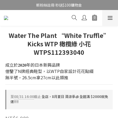
新粉絲註冊 秒送$100購物金
Water The Plant “White Truffle”
Kicks WTP 橄欖綠 小花
WTPS112393040
成立於𝟐𝟎𝟐𝟎年的日本新興品牌
借鑒了N牌經典鞋型，以WTP自家設計花花點綴
無半號，26.5cm拿27cm以此類推
至
08/31 16:00
截止
全店，8月夏日 清涼季🧊 全館滿 $2000就免
運‼️‼️