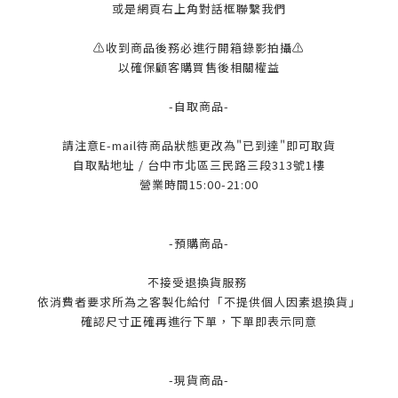
或是網頁右上角對話框聯繫我們
⚠️收到商品後務必進行開箱錄影拍攝⚠️
以確保顧客購買售後相關權益
-自取商品-
請注意E-mail待商品狀態更改為"已到達"即可取貨
自取點地址 / 台中市北區三民路三段313號1樓
營業時間15:00-21:00
-預購商品-
不接受退換貨服務
依消費者要求所為之客製化給付「不提供個人因素退換貨」
確認尺寸正確再進行下單，下單即表示同意
-現貨商品-