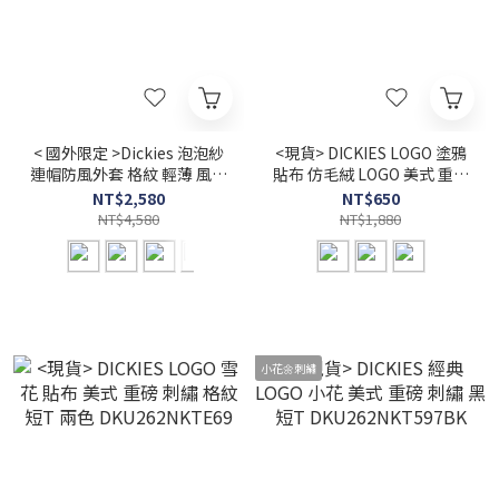
< 國外限定 >Dickies 泡泡紗
<現貨> DICKIES LOGO 塗鴉
連帽防風外套 格紋 輕薄 風衣
貼布 仿毛絨 LOGO 美式 重磅
夾克
短T 三色 DKU262NKTVA2
NT$2,580
NT$650
NT$4,580
NT$1,880
小花🌼刺繡