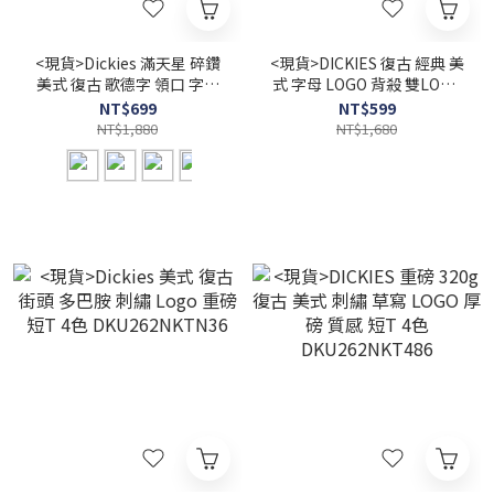
<現貨>Dickies 滿天星 碎鑽
<現貨>DICKIES 復古 經典 美
美式 復古 歌德字 領口 字母
式 字母 LOGO 背殺 雙LOGO
印花 短T DKU262NKTM63
印花 短T 3色
NT$699
NT$599
DKU262NKTGG7
NT$1,880
NT$1,680