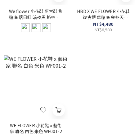
We flower 小花鞋 阿甘鞋 焦
HBD X WE FLOWER 小花鞋
糖底 落日紅 暗夜黑 格林灰 3
復古藍 焦糖底 金冬天
色
Winter同款 德訓鞋
NT$4,480
WFDAWN101-1
NT$6,580
WE FLOWER 小花鞋 x 藝術
家 聯名 白色 米色 WF001-2